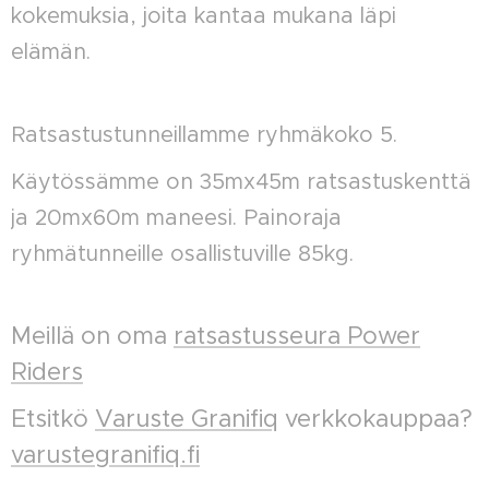
kokemuksia, joita kantaa mukana läpi
elämän.
Ratsastustunneillamme ryhmäkoko 5.
Käytössämme on 35mx45m ratsastuskenttä
ja 20mx60m maneesi. Painoraja
ryhmätunneille osallistuville 85kg.
Meillä on oma
ratsastusseura Power
Riders
Etsitkö
Varuste Granifiq
verkkokauppaa?
varustegranifiq.fi