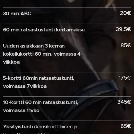
20€
30 min ABC
39,5€
60 min ratsastustunti kertamaksu
85€
Uuden asiakkaan 3 kerran
kokeilukortti 60 min, voimassa 4
viikkoa
175€
5-kortti 60min ratsastustunti,
voimassa 7viikkoa
345€
10-kortti 60 min ratsastustunti,
voimassa 11vko
65€
Yksityistunti
(kausikorttilainen ja