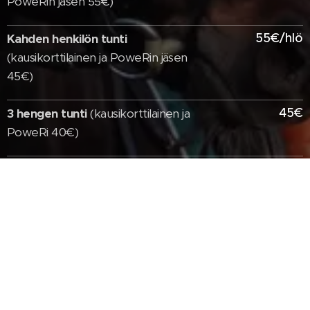
PoweRin jäsen 55€)
55€/hlö
Kahden henkilön tunti
(kausikorttilainen ja PoweRin jäsen
45€)
45€
3 hengen tunti
(kausikorttilainen ja
PoweRi 40€)
22€
45 min kertamaksu omalla hevosella
(PoweRin jäsen 20€)
200€
Omalla hev. 10 kertaa 45 min
ryhmään, voim. 12 vk
(PoweRin jäsen
180€)
28€
60 min ratsastustunti kertamaksu